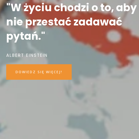
"W życiu chodzi o to, aby
nie przestać zadawać
pytań."
ALBERT EINSTEIN
DOWIEDZ SIĘ WIĘCEJ!