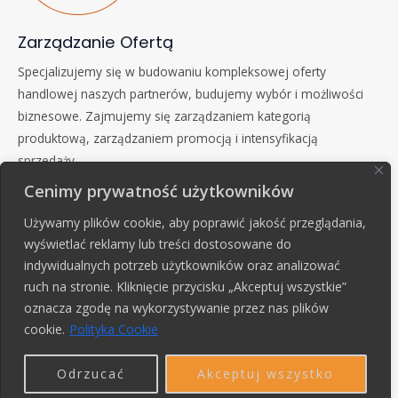
Zarządzanie Ofertą
Specjalizujemy się w budowaniu kompleksowej oferty
handlowej naszych partnerów, budujemy wybór i możliwości
biznesowe. Zajmujemy się zarządzaniem kategorią
produktową, zarządzaniem promocją i intensyfikacją
sprzedaży.
Cenimy prywatność użytkowników
Używamy plików cookie, aby poprawić jakość przeglądania,
wyświetlać reklamy lub treści dostosowane do
indywidualnych potrzeb użytkowników oraz analizować
ruch na stronie. Kliknięcie przycisku „Akceptuj wszystkie”
oznacza zgodę na wykorzystywanie przez nas plików
cookie.
Polityka Cookie
Innowacyjność i Jakość
Odrzucać
Akceptuj wszystko
Jesteśmy liderem w dostarczaniu wysokiej jakości produktów