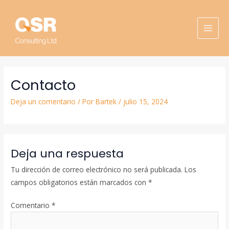
Ir
MAI
al
MEN
contenido
Contacto
Deja un comentario
/ Por
Bartek
/
julio 15, 2024
Deja una respuesta
Tu dirección de correo electrónico no será publicada.
Los
campos obligatorios están marcados con
*
Comentario
*